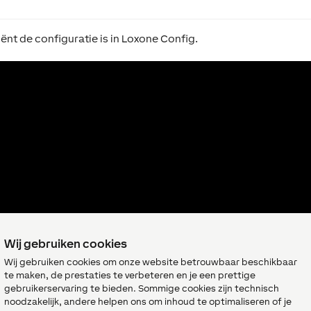
iënt de configuratie is in Loxone Config.
Wij gebruiken cookies
Wij gebruiken cookies om onze website betrouwbaar beschikbaar
te maken, de prestaties te verbeteren en je een prettige
gebruikerservaring te bieden. Sommige cookies zijn technisch
noodzakelijk, andere helpen ons om inhoud te optimaliseren of je