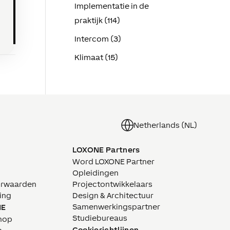
Implementatie in de
praktijk (114)
Intercom (3)
Klimaat (15)
Netherlands (NL)
LOXONE Partners
Word LOXONE Partner
Opleidingen
orwaarden
Projectontwikkelaars
ing
Design & Architectuur
Samenwerkingspartner
NE
Studiebureaus
hop
Cookierichtlijnen