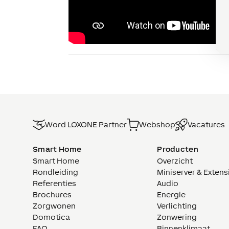
Word LOXONE Partner
Webshop
Vacatures
Smart Home
Producten
Smart Home
Overzicht
Rondleiding
Miniserver & Extens
Referenties
Audio
Brochures
Energie
Zorgwonen
Verlichting
Domotica
Zonwering
FAQ
Binnenklimaat