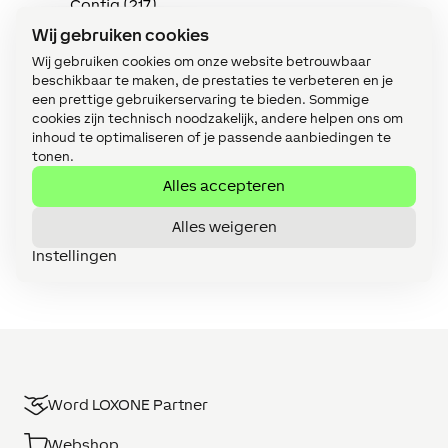
Config (217)
Wij gebruiken cookies
Energie (10)
Wij gebruiken cookies om onze website betrouwbaar
Energie: een praktische gids (11)
beschikbaar te maken, de prestaties te verbeteren en je
een prettige gebruikerservaring te bieden. Sommige
Extensions (25)
cookies zijn technisch noodzakelijk, andere helpen ons om
inhoud te optimaliseren of je passende aanbiedingen te
Functiebouwstenen (11)
tonen.
Implementatie in de praktijk (114)
Alles accepteren
Intercom (3)
Alles weigeren
Instellingen
Klimaat (15)
Word LOXONE Partner
Webshop