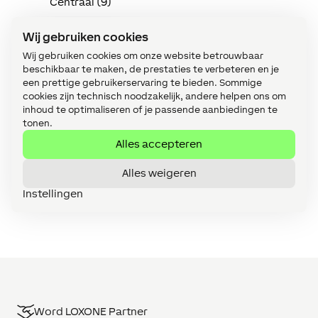
Centraal (9)
Config (217)
Wij gebruiken cookies
Energie (10)
Wij gebruiken cookies om onze website betrouwbaar
beschikbaar te maken, de prestaties te verbeteren en je
Energie: een praktische gids (11)
een prettige gebruikerservaring te bieden. Sommige
cookies zijn technisch noodzakelijk, andere helpen ons om
Extensions (25)
inhoud te optimaliseren of je passende aanbiedingen te
tonen.
Functiebouwstenen (11)
Alles accepteren
Implementatie in de praktijk (114)
Alles weigeren
Intercom (3)
Instellingen
Klimaat (15)
Word LOXONE Partner