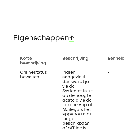
Eigenschappen
↑
Korte
Beschrijving
Eenheid
beschrijving
Onlinestatus
Indien
-
bewaken
aangevinkt
dan wordt je
via de
Systeemstatus
op de hoogte
gesteld via de
Loxone App of
Mailer, als het
apparaat niet
langer
beschikbaar
of offline is.