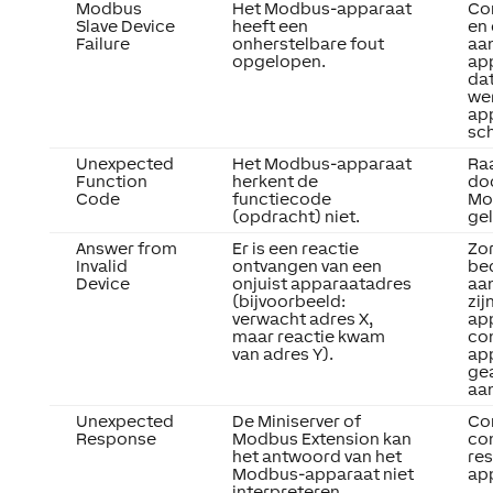
Modbus
Het Modbus-apparaat
Con
Slave Device
heeft een
en 
Failure
onherstelbare fout
aan
opgelopen.
app
da
wer
ap
sch
Unexpected
Het Modbus-apparaat
Ra
Function
herkent de
do
Code
functiecode
Mo
(opdracht) niet.
gel
Answer from
Er is een reactie
Zor
Invalid
ontvangen van een
be
Device
onjuist apparaatadres
aan
(bijvoorbeeld:
zij
verwacht adres X,
ap
maar reactie kwam
con
van adres Y).
app
ge
aa
Unexpected
De Miniserver of
Co
Response
Modbus Extension kan
con
het antwoord van het
re
Modbus-apparaat niet
ap
interpreteren.