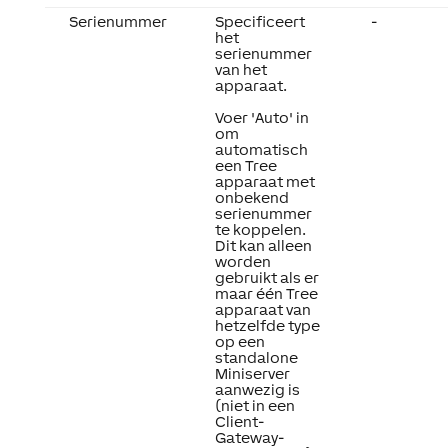
Serienummer
Specificeert
-
het
serienummer
van het
apparaat.
Voer 'Auto' in
om
automatisch
een Tree
apparaat met
onbekend
serienummer
te koppelen.
Dit kan alleen
worden
gebruikt als er
maar één Tree
apparaat van
hetzelfde type
op een
standalone
Miniserver
aanwezig is
(niet in een
Client-
Gateway-