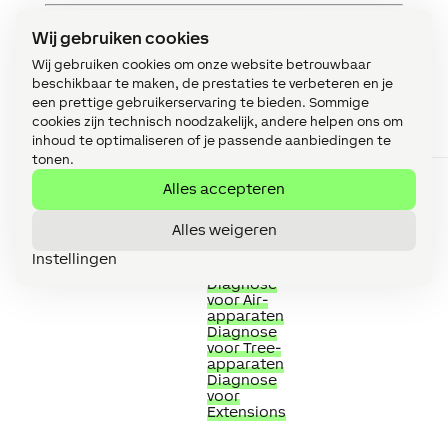
Wij gebruiken cookies
Diagnose ingangen
↑
Wij gebruiken cookies om onze website betrouwbaar
beschikbaar te maken, de prestaties te verbeteren en je
een prettige gebruikerservaring te bieden. Sommige
cookies zijn technisch noodzakelijk, andere helpen ons om
Korte
Beschrijving
Eenheid
beschrijving
inhoud te optimaliseren of je passende aanbiedingen te
tonen.
Online
Geeft aan of
Digitaal
status
het
Alles accepteren
Modbus
apparaat
Tree
door de
Alles weigeren
Miniserver
kan worden
Instellingen
bereikt.
Diagnose
voor Air-
apparaten
Diagnose
voor Tree-
apparaten
Diagnose
voor
Extensions