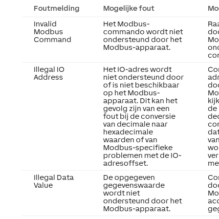
Foutmelding
Mogelijke fout
Mog
Invalid
Het Modbus-
Ra
Modbus
commando wordt niet
do
Command
ondersteund door het
Mo
Modbus-apparaat.
on
co
Illegal IO
Het IO-adres wordt
Con
Address
niet ondersteund door
adr
of is niet beschikbaar
do
op het Modbus-
Mo
apparaat. Dit kan het
kij
gevolg zijn van een
de
fout bij de conversie
de
van decimale naar
con
hexadecimale
da
waarden of van
van
Modbus-specifieke
wo
problemen met de IO-
ve
adresoffset.
met
Illegal Data
De opgegeven
Co
Value
gegevenswaarde
do
wordt niet
Mo
ondersteund door het
ac
Modbus-apparaat.
ge