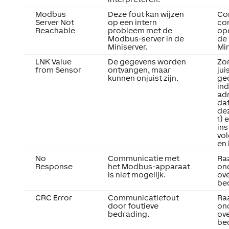
Modbus
Deze fout kan wijzen
Co
Server Not
op een intern
con
Reachable
probleem met de
ope
Modbus-server in de
de
Miniserver.
Min
LNK Value
De gegevens worden
Zor
from Sensor
ontvangen, maar
jui
kunnen onjuist zijn.
ge
ind
adr
da
dez
1) 
ins
vol
en 
No
Communicatie met
Ra
Response
het Modbus-apparaat
on
is niet mogelijk.
ov
be
CRC Error
Communicatiefout
Ra
door foutieve
on
bedrading.
ov
be