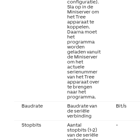
configuratie).
Sla op in de
Miniserver om
het Tree
apparaat te
koppelen.
Daarna moet
het
programma
worden
geladen vanuit
de Miniserver
om het
actuele
serienummer
van het Tree
apparaat over
te brengen
naar het
programma.
Baudrate
Baudrate van
Bit/s
de seriële
verbinding
Stopbits
Aantal
-
stopbits (1-2)
van de seriële
verbinding