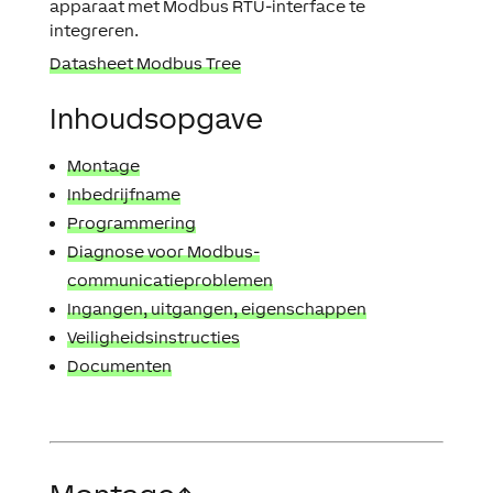
apparaat met Modbus RTU-interface te
integreren.
Datasheet Modbus Tree
Inhoudsopgave
Montage
Inbedrijfname
Programmering
Diagnose voor Modbus-
communicatieproblemen
Ingangen, uitgangen, eigenschappen
Veiligheidsinstructies
Documenten