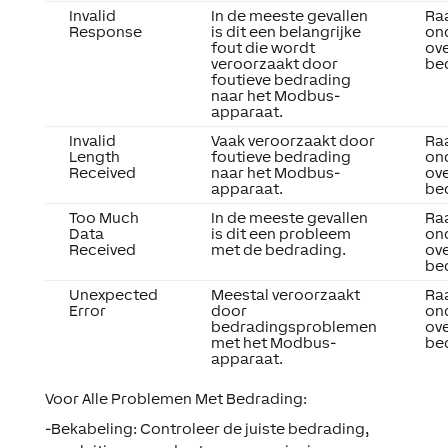
Invalid
In de meeste gevallen
Ra
Response
is dit een belangrijke
on
fout die wordt
ov
veroorzaakt door
be
foutieve bedrading
naar het Modbus-
apparaat.
Invalid
Vaak veroorzaakt door
Ra
Length
foutieve bedrading
on
Received
naar het Modbus-
ov
apparaat.
be
Too Much
In de meeste gevallen
Ra
Data
is dit een probleem
on
Received
met de bedrading.
ov
be
Unexpected
Meestal veroorzaakt
Ra
Error
door
on
bedradingsproblemen
ov
met het Modbus-
be
apparaat.
Voor Alle Problemen Met Bedrading
:
-Bekabeling:
Controleer de juiste bedrading,