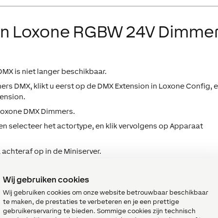
een Loxone RGBW 24V Dimme
 is niet langer beschikbaar.
 DMX, klikt u eerst op de DMX Extension in Loxone Config, 
tension
.
 Loxone DMX Dimmers.
n selecteer het actortype, en klik vervolgens op
Apparaat
chteraf op in de Miniserver.
klaar voor gebruik en beschikbaar in Loxone Config.
Wij gebruiken cookies
Wij gebruiken cookies om onze website betrouwbaar beschikbaar
te maken, de prestaties te verbeteren en je een prettige
atsen
↑
gebruikerservaring te bieden. Sommige cookies zijn technisch