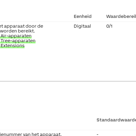
Eenheid
Waardeberei
et apparaat door de
Digitaal
0/1
 worden bereikt.
 Air-apparaten
 Tree-apparaten
 Extensions
Standaardwaard
rienummer van het apparaat.
-