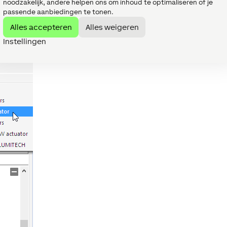
noodzakelijk, andere helpen ons om inhoud te optimaliseren of je
passende aanbiedingen te tonen.
eten er actoren worden geplaatst. Om dit te doen, klikt u ee
Alles accepteren
Alles weigeren
apparaten invoegen:
Instellingen