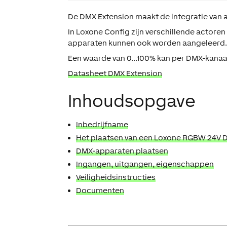
De
DMX Extension
maakt de integratie van 
In Loxone Config zijn verschillende actor
apparaten kunnen ook worden aangeleerd
Een waarde van 0...100% kan per DMX-kanaal
Datasheet DMX Extension
Inhoudsopgave
Inbedrijfname
Het plaatsen van een Loxone RGBW 24V
DMX-apparaten plaatsen
Ingangen, uitgangen, eigenschappen
Veiligheidsinstructies
Documenten