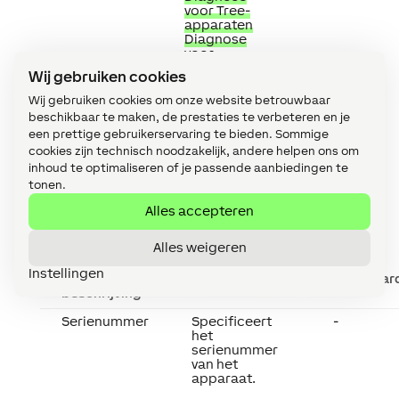
voor Tree-
apparaten
Diagnose
voor
Extensions
Wij gebruiken cookies
Wij gebruiken cookies om onze website betrouwbaar
beschikbaar te maken, de prestaties te verbeteren en je
een prettige gebruikerservaring te bieden. Sommige
cookies zijn technisch noodzakelijk, andere helpen ons om
inhoud te optimaliseren of je passende aanbiedingen te
tonen.
Eigenschappen
↑
Alles accepteren
Alles weigeren
Instellingen
Korte
Beschrijving
Standaar
beschrijving
Serienummer
Specificeert
-
het
serienummer
van het
apparaat.