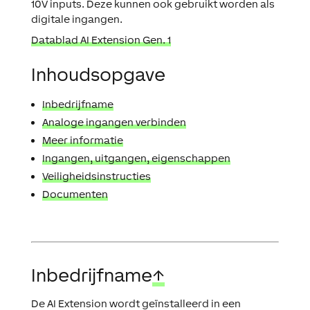
10V inputs. Deze kunnen ook gebruikt worden als
digitale ingangen.
Datablad AI Extension Gen. 1
Inhoudsopgave
Inbedrijfname
Analoge ingangen verbinden
Meer informatie
Ingangen, uitgangen, eigenschappen
Veiligheidsinstructies
Documenten
Inbedrijfname
↑
De AI Extension wordt geïnstalleerd in een