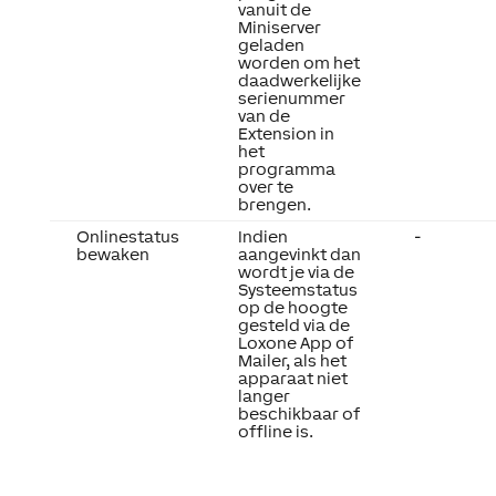
vanuit de
Miniserver
geladen
worden om het
daadwerkelijke
serienummer
van de
Extension in
het
programma
over te
brengen.
Onlinestatus
Indien
-
bewaken
aangevinkt dan
wordt je via de
Systeemstatus
op de hoogte
gesteld via de
Loxone App of
Mailer, als het
apparaat niet
langer
beschikbaar of
offline is.