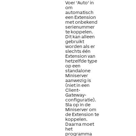
Voer 'Auto' in
om
automatisch
een Extension
met onbekend
serienummer
te koppelen.
Dit kan alleen
gebruikt
worden als er
slechts één
Extension van
hetzelfde type
op een
standalone
Miniserver
aanwezig is
(niet in een
Client-
Gateway-
configuratie).
Sla op in de
Miniserver om
de Extension te
koppelen.
Daarna moet
het
programma