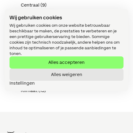
Centraal (9)
Config (217)
Wij gebruiken cookies
Wij gebruiken cookies om onze website betrouwbaar
Energie (10)
beschikbaar te maken, de prestaties te verbeteren en je
een prettige gebruikerservaring te bieden. Sommige
Energie: een praktische gids (11)
cookies zijn technisch noodzakelijk, andere helpen ons om
Extensions (25)
inhoud te optimaliseren of je passende aanbiedingen te
tonen.
Functiebouwstenen (11)
Alles accepteren
Implementatie in de praktijk (114)
Alles weigeren
Intercom (3)
Instellingen
Klimaat (15)