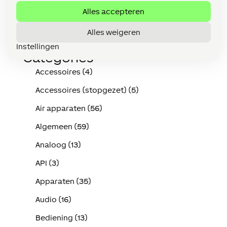
door
Kevin Vertommen
|
nov 25, 2025
|
Tips & IQ
Alles accepteren
Alles weigeren
« Vorige Pagina
Volgende Pagina »
Instellingen
Categories
Accessoires (4)
Accessoires (stopgezet) (5)
Air apparaten (56)
Algemeen (59)
Analoog (13)
API (3)
Apparaten (35)
Audio (16)
Bediening (13)