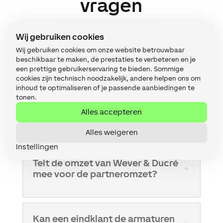
vragen
Wij gebruiken cookies
Kan men armaturen bestellen als
Wij gebruiken cookies om onze website betrouwbaar
men geen Loxone Partner is?
beschikbaar te maken, de prestaties te verbeteren en je
een prettige gebruikerservaring te bieden. Sommige
cookies zijn technisch noodzakelijk, andere helpen ons om
Als je activiteiten passen binnen het Loxone
inhoud te optimaliseren of je passende aanbiedingen te
partnerprogramma, kun je hier
vrijblijvend
tonen.
Loxone Partner worden
. Anders kun je
Alles accepteren
contact opnemen met de
klantensupport
van Wever & Ducré
.
Alles weigeren
Instellingen
Telt de omzet van Wever & Ducré
mee voor de partneromzet?
Kan een eindklant de armaturen