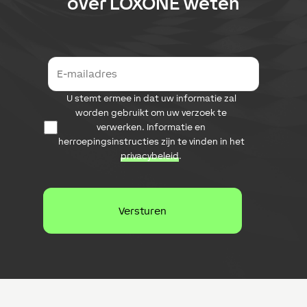
over
LOXONE
weten
E
-
m
D
U stemt ermee in dat uw informatie zal
a
a
i
worden gebruikt om uw verzoek te
t
l
verwerken. Informatie en
a
a
herroepingsinstructies zijn te vinden in het
b
d
privacybeleid
.
e
r
s
e
c
s
h
e
r
m
i
n
g