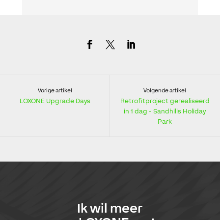
Vorige artikel
Volgende artikel
LOXONE Upgrade Days
Retrofitproject gerealiseerd
in 1 dag - Sandhills Holiday
Park
Ik wil meer