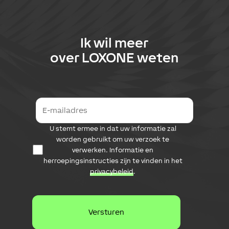
Ik wil meer
over
LOXONE
weten
E
-
m
D
U stemt ermee in dat uw informatie zal
a
a
i
worden gebruikt om uw verzoek te
t
l
verwerken. Informatie en
a
a
herroepingsinstructies zijn te vinden in het
b
d
privacybeleid
.
e
r
s
e
c
s
h
e
r
m