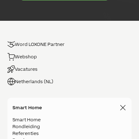
i
n
g
Word LOXONE Partner
Webshop
Vacatures
Netherlands (NL)
Smart Home
Smart Home
Rondleiding
Referenties