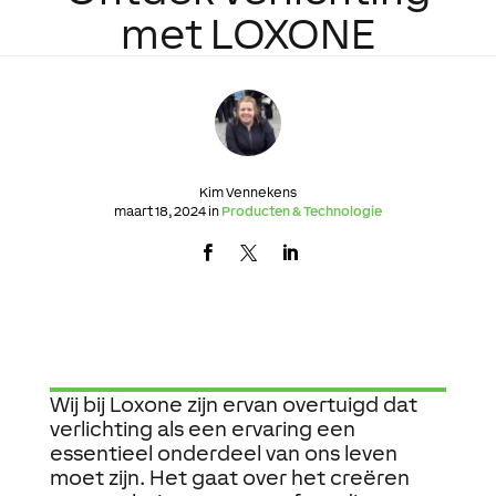
met LOXONE
Kim Vennekens
maart 18, 2024 in
Producten & Technologie
Wij
bij
Loxone
zijn
ervan
overtuigd
dat
verlichting
als
een
ervaring
een
essentieel
onderdeel
van
ons
leven
moet
zijn
. Het
gaat
over
het
creëren