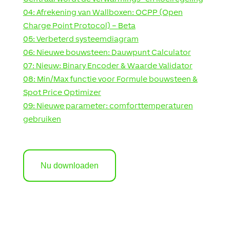
04:
Afrekening van Wallboxen: OCPP (Open
Charge Point Protocol) –
Beta
05: Verbeterd systeemdiagram
06: Nieuwe bouwsteen: Dauwpunt Calculator
07: Nieuw: Binary Encoder & Waarde Validator
08:
Min/Max
functie voor Formule bouwsteen &
Spot Price
Optimizer
09: Nieuwe parameter: comforttemperaturen
gebruiken
Nu downloaden