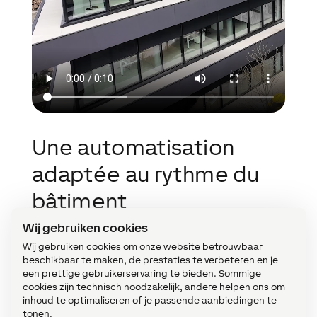
Une automatisation
adaptée au rythme du
bâtiment
Wij gebruiken cookies
Ce qui en résulte n’est pas une technologie
Wij gebruiken cookies om onze website betrouwbaar
visible, mais une expérience utilisateur
beschikbaar te maken, de prestaties te verbeteren en je
différente. L’éclairage suit la présence, la
een prettige gebruikerservaring te bieden. Sommige
régulation climatique s’adapte à
cookies zijn technisch noodzakelijk, andere helpen ons om
inhoud te optimaliseren of je passende aanbiedingen te
l’occupation des espaces et les protections
tonen.