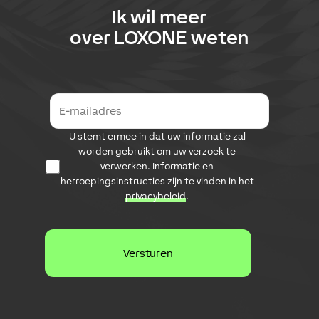
Ik wil meer
over
LOXONE
weten
E
-
m
D
U stemt ermee in dat uw informatie zal
a
a
i
worden gebruikt om uw verzoek te
t
l
verwerken. Informatie en
a
a
herroepingsinstructies zijn te vinden in het
b
d
privacybeleid
.
e
r
s
e
c
s
h
e
r
m
i
n
g