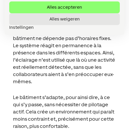
solaires réagissent aux conditions
Alles accepteren
extérieures.
Alles weigeren
Comme le travail chez Ecofrost s’effectue
Instellingen
en équipes, il était important que le
bâtiment ne dépende pas d’horaires fixes.
Le système réagit en permanence à la
présence dans les différents espaces. Ainsi,
l’éclairage n’est utilisé que là où une activité
est réellement détectée, sans que les
collaborateurs aient à s’en préoccuper eux-
mêmes.
Le bâtiment s’adapte, pour ainsi dire, à ce
qui s’y passe, sans nécessiter de pilotage
actif. Cela crée un environnement qui paraît
moins contraint et, précisément pour cette
raison, plus confortable.