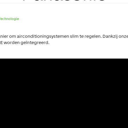
Technologie
manier om airconditioningsystemen slim te regelen. Dankzij 
NE worden geïntegreerd.