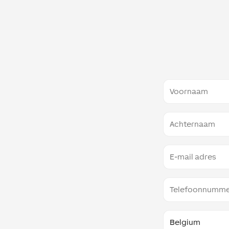
Voornaam
Naam
Email
Telefoon
Land