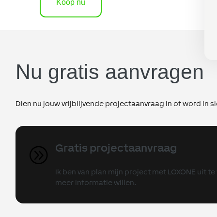
Koop nu
Nu gratis aanvragen
Dien nu jouw vrijblijvende projectaanvraag in of word in 
Gratis projectaanvraag
A
Ik ben van plan mijn project met LOXONE uit t
meer informatie willen.