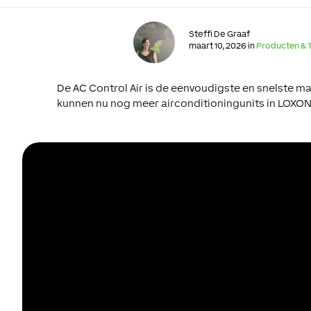
Steffi De Graaf
maart 10, 2026 in
Producten & 
De AC Control Air is de eenvoudigste en snelste 
kunnen nu nog meer airconditioningunits in LOXO