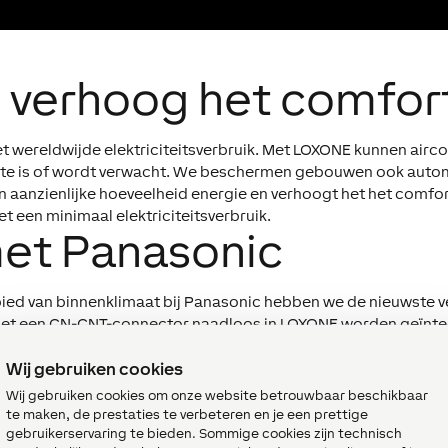
, verhoog het comfor
het wereldwijde elektriciteitsverbruik. Met LOXONE kunnen airc
mte is of wordt verwacht. We beschermen gebouwen ook automa
en aanzienlijke hoeveelheid energie en verhoogt het het comfor
t een minimaal elektriciteitsverbruik.
et Panasonic
ed van binnenklimaat bij Panasonic hebben we de nieuwste ver
 met een CN-CNT-connector naadloos in LOXONE worden geïnte
 vinden via de
AC Control Air-zoekfunctie
.
Wij gebruiken cookies
Wij gebruiken cookies om onze website betrouwbaar beschikbaar
te maken, de prestaties te verbeteren en je een prettige
gebruikerservaring te bieden. Sommige cookies zijn technisch