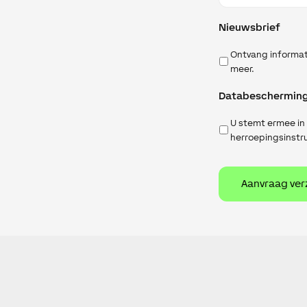
Nieuwsbrief
Ontvang informat
meer.
Databeschermin
U stemt ermee in
herroepingsinstru