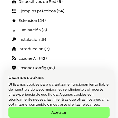
Dispositivos de Red (9)
Ejemplos prácticos (54)
Extension (24)
Iluminación (3)
Instalación (9)
Introducción (3)
Loxone Air (42)
Loxone Config (42)
Usamos cookies
Loxone Tree (35)
Utilizamos cookies para garantizar el funcionamiento fiable
Mantenimiento y diagnóstico (13)
de nuestro sitio web, mejorar su rendimiento y ofrecerte
una experiencia de uso fluida. Algunas cookies son
Miniserver (14)
técnicamente necesarias, mientras que otras nos ayudan a
optimizar el contenido o mostrarte ofertas relevantes.
Servicios Online (5)
Aceptar
Visualización (16)