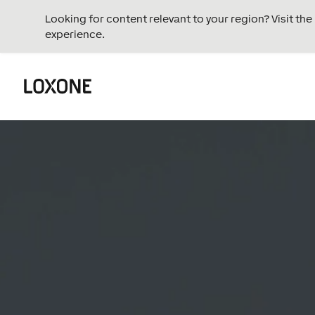
Looking for content relevant to your region? Visit th
experience.
Reproductor
de
vídeo