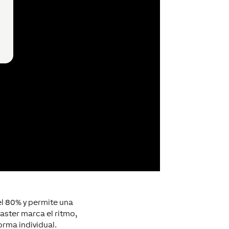
el 80% y permite una
Master marca el ritmo,
orma individual.