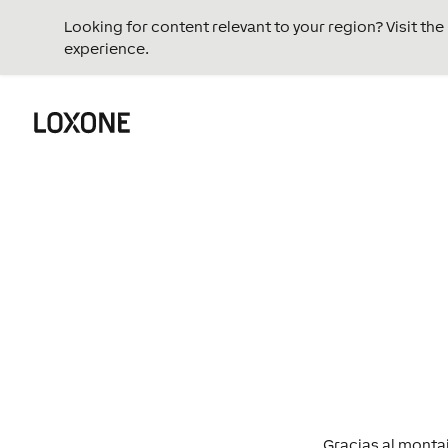
Looking for content relevant to your region? Visit th
experience.
Gracias al montaje