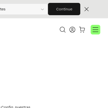
tes
Continue
o
ne Config, nuestras