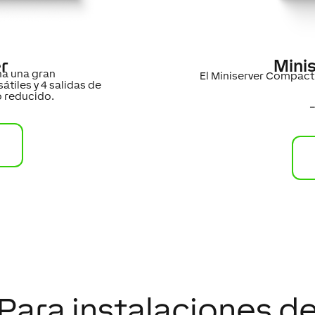
r
Mini
na una gran
El Miniserver Compact
átiles y 4 salidas de
o reducido.
–
Para instalaciones d