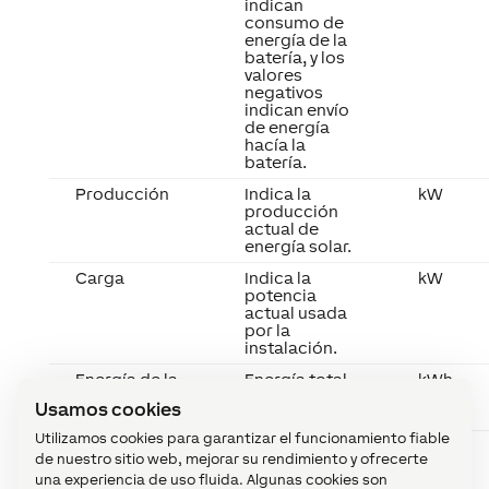
indican
consumo de
energía de la
batería, y los
valores
negativos
indican envío
de energía
hacía la
batería.
Producción
Indica la
kW
producción
actual de
energía solar.
Carga
Indica la
kW
potencia
actual usada
por la
instalación.
Energía de la
Energía total
kWh
red importada
importada de
Usamos cookies
la red.
Utilizamos cookies para garantizar el funcionamiento fiable
Energía de la
Energía total
kWh
de nuestro sitio web, mejorar su rendimiento y ofrecerte
red exportada
exportada a la
una experiencia de uso fluida. Algunas cookies son
red.