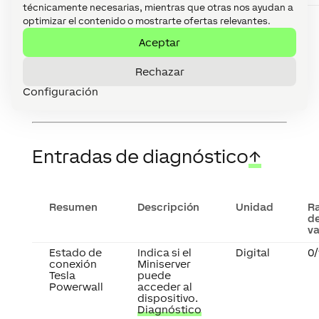
técnicamente necesarias, mientras que otras nos ayudan a
Energía solar
Energía solar
kWh
optimizar el contenido o mostrarte ofertas relevantes.
producida
total
producida.
Aceptar
Rechazar
Configuración
Entradas de diagnóstico
↑
Resumen
Descripción
Unidad
R
d
va
Estado de
Indica si el
Digital
0/
conexión
Miniserver
Tesla
puede
Powerwall
acceder al
dispositivo.
Diagnóstico