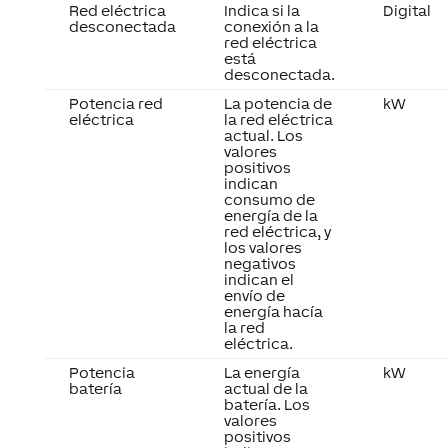
Red eléctrica
Indica si la
Digital
desconectada
conexión a la
red eléctrica
está
desconectada.
Potencia red
La potencia de
kW
eléctrica
la red eléctrica
actual. Los
valores
positivos
indican
consumo de
energía de la
red eléctrica, y
los valores
negativos
indican el
envío de
energía hacía
la red
eléctrica.
Potencia
La energía
kW
batería
actual de la
batería. Los
valores
positivos