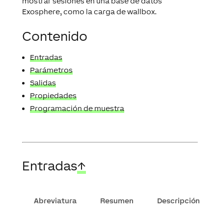
mostrar sesiones en una base de datos
Exosphere, como la carga de wallbox.
Contenido
Entradas
Parámetros
Salidas
Propiedades
Programación de muestra
Entradas
↑
Abreviatura
Resumen
Descripción