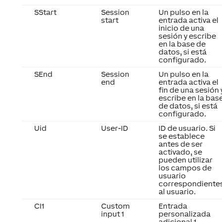
SStart
Session
Un pulso en la
start
entrada activa el
inicio de una
sesión y escribe
en la base de
datos, si está
configurado.
SEnd
Session
Un pulso en la
end
entrada activa el
fin de una sesión 
escribe en la bas
de datos, si está
configurado.
Uid
User-ID
ID de usuario. Si
se establece
antes de ser
activado, se
pueden utilizar
los campos de
usuario
correspondiente
al usuario.
CI1
Custom
Entrada
input 1
personalizada
adicional 1