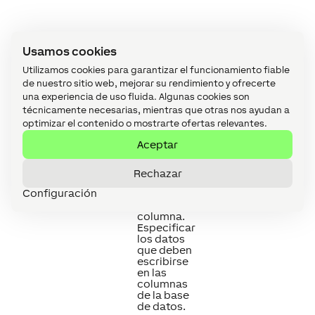
Usamos cookies
Utilizamos cookies para garantizar el funcionamiento fiable
Propiedades
↑
de nuestro sitio web, mejorar su rendimiento y ofrecerte
una experiencia de uso fluida. Algunas cookies son
técnicamente necesarias, mientras que otras nos ayudan a
optimizar el contenido o mostrarte ofertas relevantes.
Resumen
Descripción
Valor
Aceptar
por
defecto
Rechazar
Contenido
Editar
-
Configuración
de la
contenido
columna
de la
columna.
Especificar
los datos
que deben
escribirse
en las
columnas
de la base
de datos.