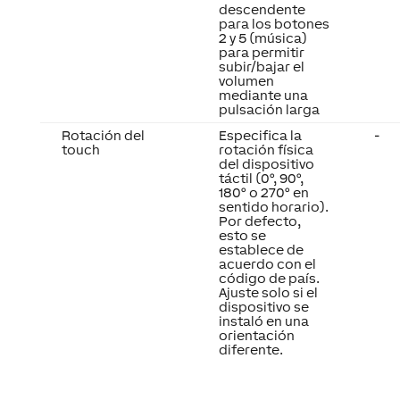
descendente
para los botones
2 y 5 (música)
para permitir
subir/bajar el
volumen
mediante una
pulsación larga
Rotación del
Especifica la
-
touch
rotación física
del dispositivo
táctil (0°, 90°,
180° o 270° en
sentido horario).
Por defecto,
esto se
establece de
acuerdo con el
código de país.
Ajuste solo si el
dispositivo se
instaló en una
orientación
diferente.