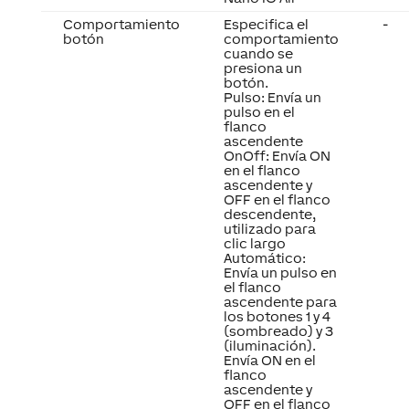
Comportamiento
Especifica el
-
botón
comportamiento
cuando se
presiona un
botón.
Pulso: Envía un
pulso en el
flanco
ascendente
OnOff: Envía ON
en el flanco
ascendente y
OFF en el flanco
descendente,
utilizado para
clic largo
Automático:
Envía un pulso en
el flanco
ascendente para
los botones 1 y 4
(sombreado) y 3
(iluminación).
Envía ON en el
flanco
ascendente y
OFF en el flanco