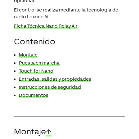
opcional.
El control se realiza mediante la tecnología de
radio Loxone Air.
Ficha Técnica Nano Relay Air
Contenido
Montaje
Puesta en marcha
Touch for Nano
Entradas, salidas y propiedades
Instrucciones de seguridad
Documentos
Montaje
↑