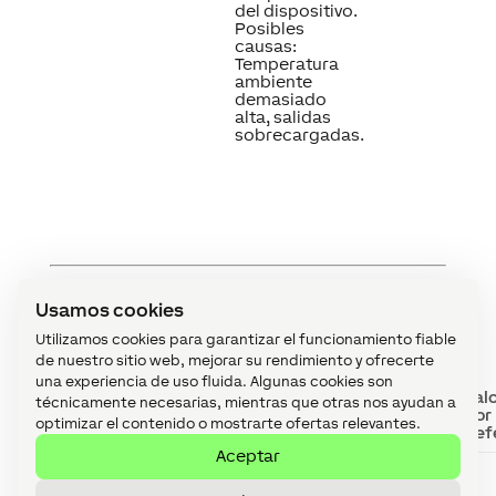
del dispositivo.
Posibles
causas:
Temperatura
ambiente
demasiado
alta, salidas
sobrecargadas.
Usamos cookies
Propiedades
↑
Utilizamos cookies para garantizar el funcionamiento fiable
de nuestro sitio web, mejorar su rendimiento y ofrecerte
una experiencia de uso fluida. Algunas cookies son
Resumen
Descripción
Val
técnicamente necesarias, mientras que otras nos ayudan a
por
optimizar el contenido o mostrarte ofertas relevantes.
def
Aceptar
Monitorizar
Si está marcado,
-
se le notificará a