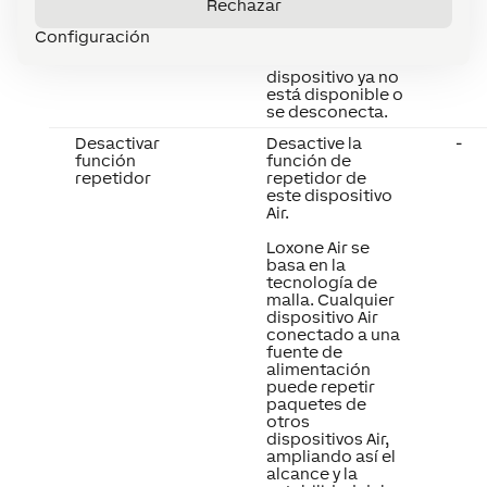
Rechazar
través del Estado
del Sistema o del
Configuración
Servicio de
Correo si el
dispositivo ya no
está disponible o
se desconecta.
Desactivar
Desactive la
-
función
función de
repetidor
repetidor de
este dispositivo
Air.
Loxone Air se
basa en la
tecnología de
malla. Cualquier
dispositivo Air
conectado a una
fuente de
alimentación
puede repetir
paquetes de
otros
dispositivos Air,
ampliando así el
alcance y la