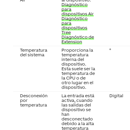
Diagnóstico
para
dispositivos Air
Diagnóstico
para
dispositivos
Tree
Diagnóstico de
Extension
Temperatura
Proporciona la
°
del sistema
temperatura
interna del
dispositivo.
Esta suele ser la
temperatura de
la CPU o de
otro lugar en el
dispositivo.
Desconexión
La entrada está
Digital
por
activa, cuando
temperatura
las salidas del
dispositivo se
han
desconectado
debido a la alta
temperatura