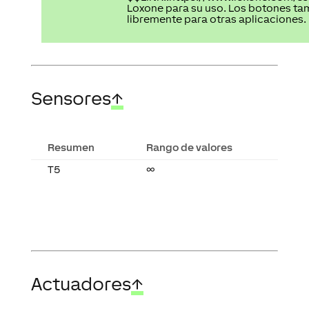
Loxone para su uso. Los botones tam
libremente para otras aplicaciones.
Sensores
↑
Resumen
Rango de valores
T5
∞
Actuadores
↑