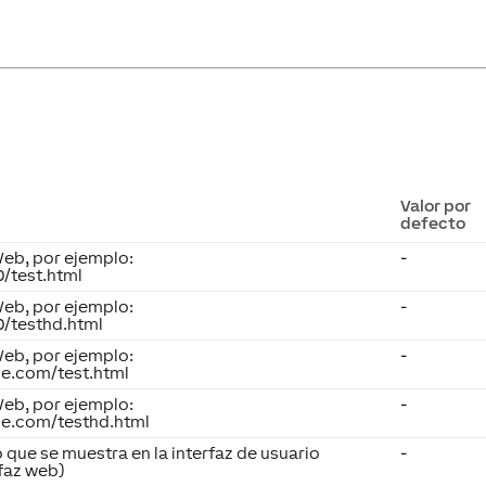
Valor por
defecto
Web, por ejemplo:
-
80/test.html
Web, por ejemplo:
-
80/testhd.html
Web, por ejemplo:
-
e.com/test.html
Web, por ejemplo:
-
e.com/testhd.html
o que se muestra en la interfaz de usuario
-
rfaz web)