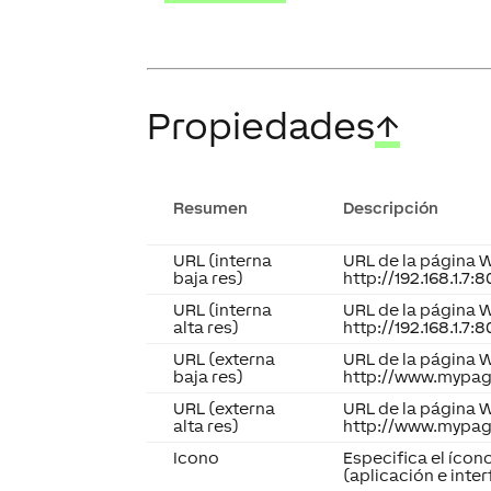
Propiedades
↑
Resumen
Descripción
URL (interna
URL de la página 
baja res)
http://192.168.1.7:
URL (interna
URL de la página 
alta res)
http://192.168.1.7:
URL (externa
URL de la página 
baja res)
http://www.mypag
URL (externa
URL de la página 
alta res)
http://www.mypag
Icono
Especifica el ícon
(aplicación e inte