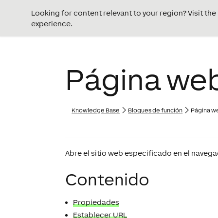
Looking for content relevant to your region? Visit th
experience.
Página we
Knowledge Base
Bloques de función
Página w
Abre el sitio web especificado en el navega
Contenido
Propiedades
Establecer URL