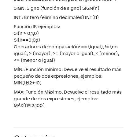
SIGN: Signo (función de signo) SIGN(I1)
INT : Entero (elimina decimales) INT(I1)
Función IF, ejemplos:
SI(I1 > 0;1;0)
SI(I1==0;0;1)
Operadores de comparación: == (igual), != (no
igual), > (mayor), >= (mayor o igual), < (menor),
<= (menor o igual)
MÍN.: Función mínimo. Devuelve el resultado más
pequeño de dos expresiones, ejemplos:
MIN(I1;I2+10)
MAX: Función Máximo. Devuelve el resultado más
grande de dos expresiones, ejemplos:
MÁX(I1*I2;100)