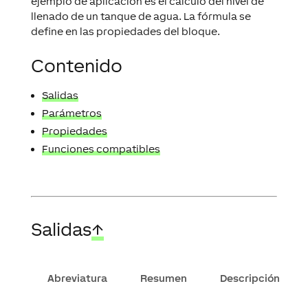
ejemplo de aplicación es el cálculo del nivel de
llenado de un tanque de agua. La fórmula se
define en las propiedades del bloque.
Contenido
Salidas
Parámetros
Propiedades
Funciones compatibles
Salidas
↑
Abreviatura
Resumen
Descripción