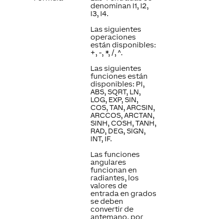
denominan I1, I2,
I3, I4.
Las siguientes
operaciones
están disponibles:
+, -, *, /, ^.
Las siguientes
funciones están
disponibles: PI,
ABS, SQRT, LN,
LOG, EXP, SIN,
COS, TAN, ARCSIN,
ARCCOS, ARCTAN,
SINH, COSH, TANH,
RAD, DEG, SIGN,
INT, IF.
Las funciones
angulares
funcionan en
radiantes, los
valores de
entrada en grados
se deben
convertir de
antemano, por