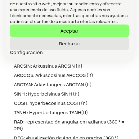
SQRT: raíz cuadrada SQRT (I1)
de nuestro sitio web, mejorar su rendimiento y ofrecerte
una experiencia de uso fluida. Algunas cookies son
LN: logaritmo natural con la base e LN (I1)
técnicamente necesarias, mientras que otras nos ayudan a
LOG: LOG logaritmo base 10 LOG (I1)
optimizar el contenido o mostrarte ofertas relevantes.
EXP: función exponencial EXP (I1) => e ^ I1
Aceptar
SIN : Sinus SIN(I1)
Rechazar
COS : Cosinus COS(I1)
Configuración
TAN : Tangens TAN(I1)
ARCSIN: Arkussinus ARCSIN (I1)
ARCCOS: Arkuscosinus ARCCOS (I1)
ARCTAN: Arkustangens ARCTAN (I1)
SINH : Hyperbelsinus SINH (I1)
COSH: hyperbecosinus COSH (I1)
TANH : Hyperbeltangens TANH(I1)
RAD: representación angular en radianes (360 ° =
2PI)
DEG: visualización de ángulo en grados (360 °)