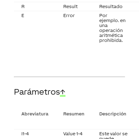
R
Result
Resultado
E
Error
Por
ejemplo. en
una
operación
aritmética
prohibida.
Parámetros
↑
Abreviatura
Resumen
Descripción
I1-4
Value 1-4
Este valor se
puede