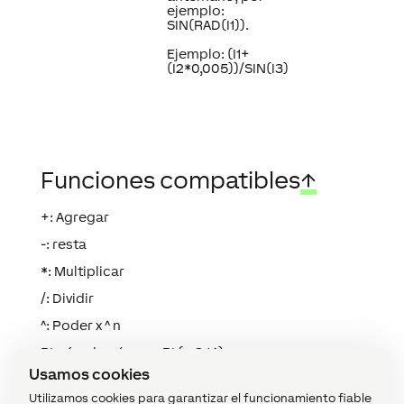
ejemplo:
SIN(RAD(I1)).
Ejemplo: (I1+
(I2*0,005))/SIN(I3)
Funciones compatibles
↑
+: Agregar
-: resta
*: Multiplicar
/: Dividir
^: Poder x ^ n
PI: círculo número PI (~ 3.14)
Usamos cookies
ABS : Valor absoluto ABS(I1) => |I1|
Utilizamos cookies para garantizar el funcionamiento fiable