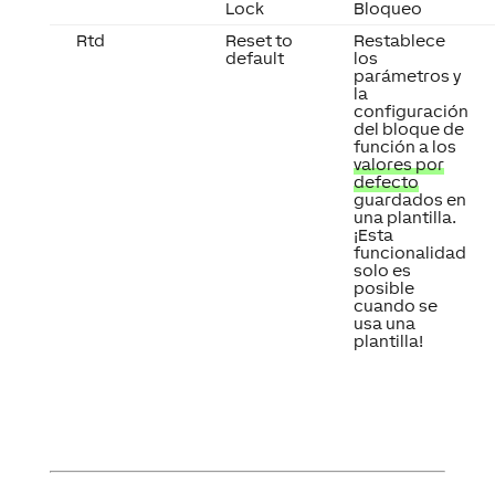
Lock
Bloqueo
Rtd
Reset to
Restablece
default
los
parámetros y
la
configuración
del bloque de
función a los
valores por
defecto
guardados en
una plantilla.
¡Esta
funcionalidad
solo es
posible
cuando se
usa una
plantilla!