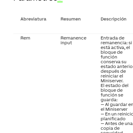
Abreviatura
Resumen
Descripción
Rem
Remanence
Entrada de
input
remanencia: si
está activa, el
bloque de
función
conserva su
estado anterio
después de
reiniciar el
Miniserver.
El estado del
bloque de
función se
guarda:
— Al guardar e
el Miniserver
— En un reinici
planificado
— Antes de una
copia de
seguridad