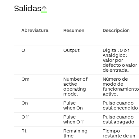
Salidas
↑
Abreviatura
Resumen
Descripción
O
Output
Digital: 0 o 1
Analógico:
Valor por
defecto o valor
de entrada.
Om
Number of
Número de
active
modo de
operating
funcionamiento
mode.
activo.
On
Pulse
Pulso cuando
when On
está encendido
Off
Pulse
Pulso cuando
when Off
está apagado
Rt
Remaining
Tiempo
time
restante de un