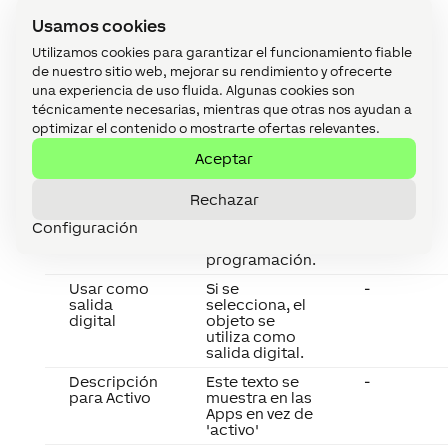
control de
acceso, como
Usamos cookies
el
Autenticación
Utilizamos cookies para garantizar el funcionamiento fiable
NFC Code
de nuestro sitio web, mejorar su rendimiento y ofrecerte
Touch o el
una experiencia de uso fluida. Algunas cookies son
Control
técnicamente necesarias, mientras que otras nos ayudan a
Accesos. Los
optimizar el contenido o mostrarte ofertas relevantes.
cambios
afectan a
Aceptar
todos los
grupos de
usuarios y
Rechazar
usuarios
Configuración
configurados
para usar esta
programación.
Usar como
Si se
-
salida
selecciona, el
digital
objeto se
utiliza como
salida digital.
Descripción
Este texto se
-
para Activo
muestra en las
Apps en vez de
'activo'