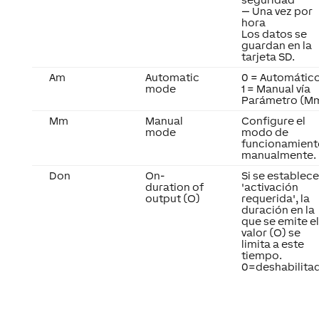
— Una vez por
hora
Los datos se
guardan en la
tarjeta SD.
Am
Automatic
0 = Automátic
mode
1 = Manual vía
Parámetro (M
Mm
Manual
Configure el
mode
modo de
funcionamient
manualmente.
Don
On-
Si se establece
duration of
'activación
output (O)
requerida', la
duración en la
que se emite el
valor (O) se
limita a este
tiempo.
0=deshabilita