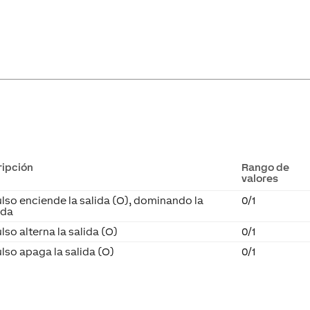
ripción
Rango de
valores
lso enciende la salida (O), dominando la
0/1
ada
lso alterna la salida (O)
0/1
lso apaga la salida (O)
0/1