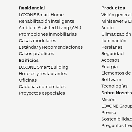
Residencial
Productos
LOXONE Smart Home
Visión general
Rehabilitación inteligente
Miniserver & E
Ambient Assisted Living (AAL)
Audio
Promociones inmobiliarias
Climatización
Casas modulares
Iluminación
Estándar y Recomendaciones
Persianas
Casos prácticos
Seguridad
Accesos
Edificios
Energía
LOXONE Smart Building
Elementos de 
Hoteles y restaurantes
Software
Oficinas
Tecnologías
Cadenas comerciales
Sobre Nosotr
Proyectos especiales
Misión
LOXONE Grou
Prensa
Sostenibilida
Preguntas fre