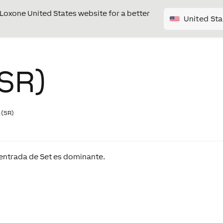
e Loxone United States website for a better
United Sta
(SR)
 (SR)
entrada de Set es dominante.