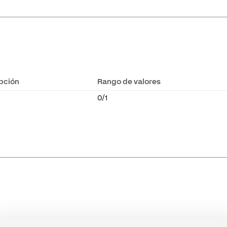
pción
Rango de valores
0/1
scripción
Rango
Valor