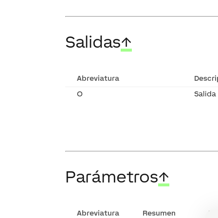
Salidas
↑
Abreviatura
Descri
O
Salida
Parámetros
↑
Abreviatura
Resumen
De