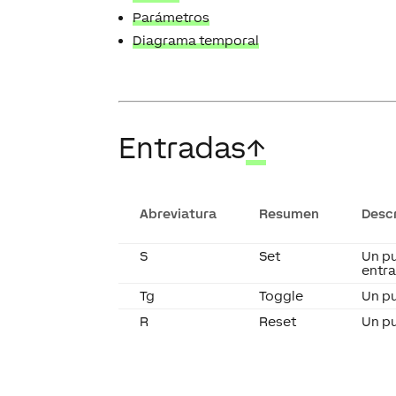
Parámetros
Diagrama temporal
Entradas
↑
Abreviatura
Resumen
Desc
S
Set
Un pu
entr
Tg
Toggle
Un pu
R
Reset
Un pu