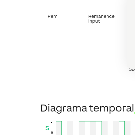
Rem
Remanence
En
input
ac
co
de
El
gu
— 
— 
— 
— 
Lo
SD
Diagrama temporal