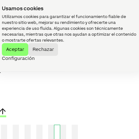
de
por
valores
defect
Usamos cookies
trada de remanencia: si está
0/1
0
Utilizamos cookies para garantizar el funcionamiento fiable de
tiva, el bloque de función
nuestro sitio web, mejorar su rendimiento y ofrecerte una
nserva su estado anterior
experiencia de uso fluida. Algunas cookies son técnicamente
spués de reiniciar el Miniserver.
necesarias, mientras que otras nos ayudan a optimizar el contenido
 estado del bloque de función se
o mostrarte ofertas relevantes.
arda:
Al guardar en el Miniserver
Aceptar
Rechazar
En un reinicio planificado
Antes de una copia de seguridad
Configuración
Una vez por hora
s datos se guardan en la tarjeta
.
↑