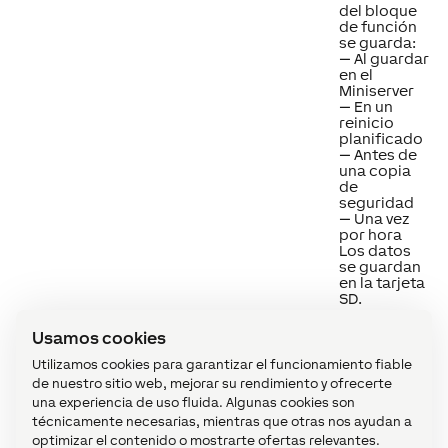
del bloque
de función
se guarda:
— Al guardar
en el
Miniserver
— En un
reinicio
planificado
— Antes de
una copia
de
seguridad
— Una vez
por hora
Los datos
se guardan
en la tarjeta
SD.
Usamos cookies
Utilizamos cookies para garantizar el funcionamiento fiable
de nuestro sitio web, mejorar su rendimiento y ofrecerte
una experiencia de uso fluida. Algunas cookies son
Diagrama temporal
↑
técnicamente necesarias, mientras que otras nos ayudan a
optimizar el contenido o mostrarte ofertas relevantes.