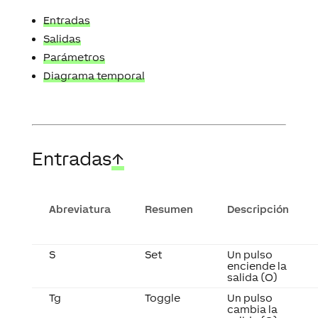
Entradas
Salidas
Parámetros
Diagrama temporal
Entradas
↑
Abreviatura
Resumen
Descripción
S
Set
Un pulso
enciende la
salida (O)
Tg
Toggle
Un pulso
cambia la