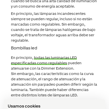
y un consumo de energía aceptable.
En principio, las lámparas incandescentes
siempre se pueden regular, incluso si no están
marcadas como regulables. Sin embargo,
cuando se trata de lámparas halógenas de bajo
voltaje, el transformador aguas arriba debe ser
regulable.
Bombillas led
En principio,
todas las luminarias LED
especificadas como regulables
pueden
atenuarse con la Dimmer Extension.
Sin embargo, las características como la curva
de atenuación, el rango de atenuación y la
atenuación sin parpadeo pueden diferir según la
luminaria. También puede haber diferencias
Usamos cookies
entre distintos lotes de lámparas LED.
Utilizamos cookies para garantizar el funcionamiento fiable
de nuestro sitio web, mejorar su rendimiento y ofrecerte
Por todo esto, es recomendable usar luminarias
una experiencia de uso fluida. Algunas cookies son
de alta calidad, que garanticen una calidad
técnicamente necesarias, mientras que otras nos ayudan a
constante y disponibilidad a largo plazo.