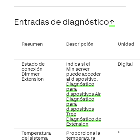
Entradas de diagnóstico
↑
Resumen
Descripción
Unidad
Estado de
Indica si el
Digital
conexión
Miniserver
Dimmer
puede acceder
Extension
al dispositivo.
Diagnóstico
para
dispositivos Air
Diagnóstico
para
dispositivos
Tree
Diagnóstico de
Extension
Temperatura
Proporciona la
°
del sistema
temperatura
interna del