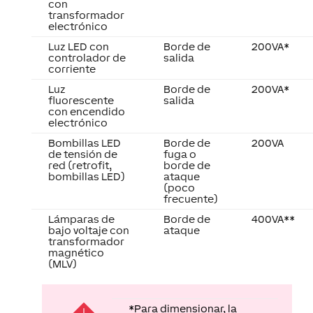
electrónico
Luz LED con
Borde de
200VA*
controlador de
salida
corriente
Luz
Borde de
200VA*
fluorescente
salida
con encendido
electrónico
Bombillas LED
Borde de
200VA
de tensión de
fuga o
red (retrofit,
borde de
bombillas LED)
ataque
(poco
frecuente)
Lámparas de
Borde de
400VA**
bajo voltaje con
ataque
transformador
magnético
(MLV)
*Para dimensionar, la
suma de la carga nominal