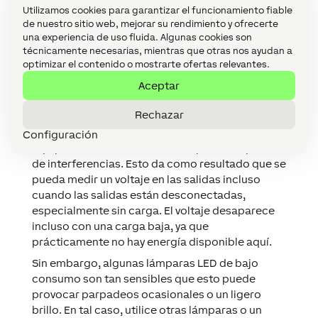
optimizar el contenido o mostrarte ofertas relevantes.
Si es posible, prueba diferentes luminarias LED
Aceptar
para observar su calidad de regulación antes de
comprar una gran cantidad.
Rechazar
LED parpadeando o brillando cuando está
Configuración
apagado
Las salidas del Dimmer Extension están
equipadas con condensadores para la supresión
de interferencias. Esto da como resultado que se
pueda medir un voltaje en las salidas incluso
cuando las salidas están desconectadas,
especialmente sin carga. El voltaje desaparece
incluso con una carga baja, ya que
prácticamente no hay energía disponible aquí.
Sin embargo, algunas lámparas LED de bajo
consumo son tan sensibles que esto puede
provocar parpadeos ocasionales o un ligero
brillo. En tal caso, utilice otras lámparas o un
número mayor por canal, o apáguelas mediante