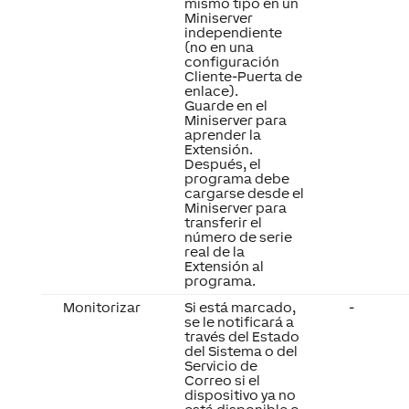
independiente
(no en una
configuración
Cliente-Puerta de
enlace).
Guarde en el
Miniserver para
aprender la
Extensión.
Después, el
programa debe
cargarse desde el
Miniserver para
transferir el
número de serie
real de la
Extensión al
programa.
Monitorizar
Si está marcado,
-
se le notificará a
través del Estado
del Sistema o del
Servicio de
Correo si el
dispositivo ya no
está disponible o
se desconecta.