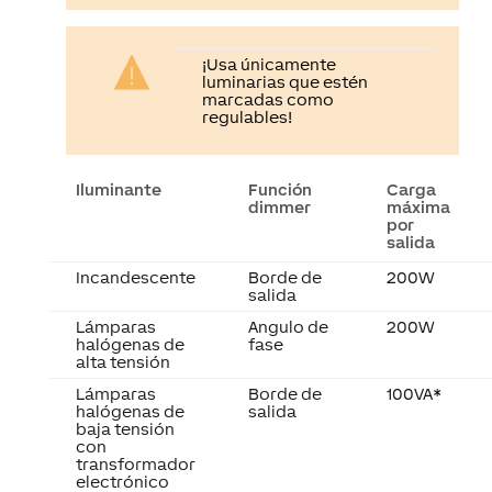
¡Usa únicamente
luminarias que estén
marcadas como
regulables!
Iluminante
Función
Carga
dimmer
máxima
por
salida
Incandescente
Borde de
200W
salida
Lámparas
Angulo de
200W
halógenas de
fase
alta tensión
Lámparas
Borde de
100VA*
halógenas de
salida
baja tensión
con
transformador
electrónico
Luz LED con
Angulo de
100VA*