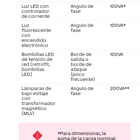
controlador
fase
de corriente
Luz
Angulo de
100VA*
fluorescente
fase
con
encendido
electrónico
Bombillas LED
Borde de
100VA
de tensión de
salida o
red (retrofit,
borde de
bombillas
ataque
LED)
(poco
frecuente)
Lámparas de
Angulo de
200VA**
bajo voltaje
fase
con
transformador
magnético
(MLV)
*Para dimensionar, la
suma de la carga nominal
de los alimentadores,