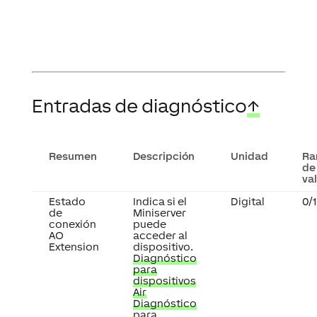
Entradas de diagnóstico
↑
Resumen
Descripción
Unidad
Ra
de
va
Estado
Indica si el
Digital
0/1
de
Miniserver
conexión
puede
AO
acceder al
Extension
dispositivo.
Diagnóstico
para
dispositivos
Air
Diagnóstico
para