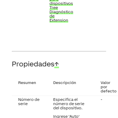
dispositivos
Tree
Diagnóstico
de
Extension
Propiedades
↑
Resumen
Descripción
Valor
por
defecto
Número de
Especifica el
-
serie
número de serie
del dispositivo.
Ingrese 'Auto'