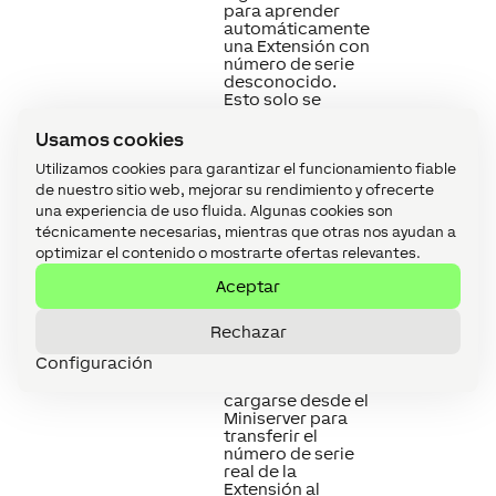
para aprender
automáticamente
una Extensión con
número de serie
desconocido.
Esto solo se
puede utilizar si
hay una sola
Usamos cookies
Extensión del
Utilizamos cookies para garantizar el funcionamiento fiable
mismo tipo en un
Miniserver
de nuestro sitio web, mejorar su rendimiento y ofrecerte
independiente
una experiencia de uso fluida. Algunas cookies son
(no en una
técnicamente necesarias, mientras que otras nos ayudan a
configuración
optimizar el contenido o mostrarte ofertas relevantes.
Cliente-Puerta de
enlace).
Aceptar
Guarde en el
Miniserver para
aprender la
Rechazar
Extensión.
Configuración
Después, el
programa debe
cargarse desde el
Miniserver para
transferir el
número de serie
real de la
Extensión al