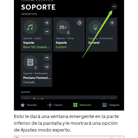
Esto le dará una ventana emergente en la parte
inferior de la pantalla y le mostrará una opción
de Ajustes modo experto.