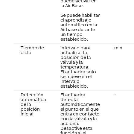
puede activar en
la Air Base.
Se puede habilitar
el aprendizaje
automático en la
Airbase durante
un tiempo
establecido.
Tiempo de
Intervalo para
min
ciclo
actualizar la
posición de la
válvula y la
temperatura.
El actuador solo
se mueve en el
intervalo
establecido.
Detección
El actuador
-
automática
detecta
de la
automáticamente
posición
el punto en el que
inicial
entra en contacto
con la válvula y la
acciona.
Desactive esta
función si el