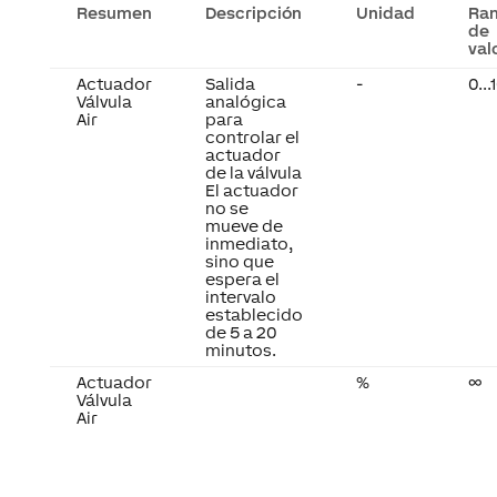
Resumen
Descripción
Unidad
Ra
de
val
Actuador
Salida
-
0...
Válvula
analógica
Air
para
controlar el
actuador
de la válvula
El actuador
no se
mueve de
inmediato,
sino que
espera el
intervalo
establecido
de 5 a 20
minutos.
Actuador
%
∞
Válvula
Air