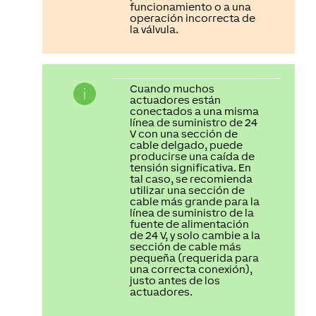
funcionamiento o a una
operación incorrecta de
la válvula.
Cuando muchos
actuadores están
conectados a una misma
línea de suministro de 24
V con una sección de
cable delgado, puede
producirse una caída de
tensión significativa. En
tal caso, se recomienda
utilizar una sección de
cable más grande para la
línea de suministro de la
fuente de alimentación
de 24 V, y solo cambie a la
sección de cable más
pequeña (requerida para
una correcta conexión),
justo antes de los
actuadores.