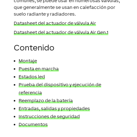
comunes, se puede usar en numerosas válvulas,
que generalmente se usan en calefacción por
suelo radiante y radiadores.
Datasheet del actuador de válvula Air
Datasheet del actuador de válvula Air Gen.1
Contenido
Montaje
Puesta en marcha
Estados led
Prueba del dispositivo y ejecución de
referencia
Reemplazo de la batería
Entradas, salidas y propiedades
Instrucciones de seguridad
Documentos