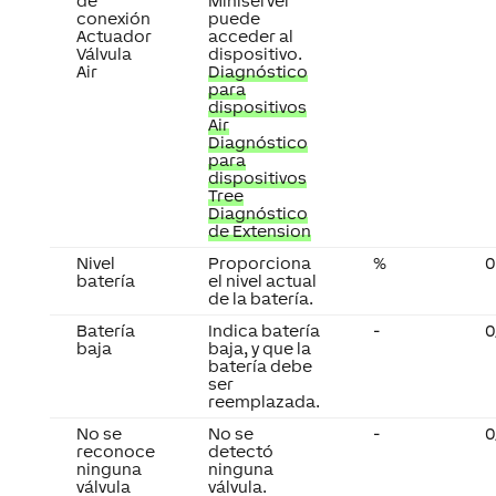
de
Miniserver
conexión
puede
Actuador
acceder al
Válvula
dispositivo.
Air
Diagnóstico
para
dispositivos
Air
Diagnóstico
para
dispositivos
Tree
Diagnóstico
de Extension
Nivel
Proporciona
%
0
batería
el nivel actual
de la batería.
Batería
Indica batería
-
0
baja
baja, y que la
batería debe
ser
reemplazada.
No se
No se
-
0
reconoce
detectó
ninguna
ninguna
válvula
válvula.