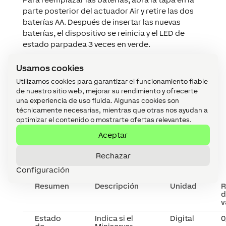
parte posterior del actuador Air y retire las dos
baterías AA. Después de insertar las nuevas
baterías, el dispositivo se reinicia y el LED de
estado parpadea 3 veces en verde.
El actuador se abre completamente y
Usamos cookies
permanece en esta posición durante 60
segundos. Esto hace que sea más fácil pegar el
Utilizamos cookies para garantizar el funcionamiento fiable
de nuestro sitio web, mejorar su rendimiento y ofrecerte
accionamiento a la válvula. La unidad vuelve a la
una experiencia de uso fluida. Algunas cookies son
posición establecida por la lógica.
técnicamente necesarias, mientras que otras nos ayudan a
optimizar el contenido o mostrarte ofertas relevantes.
Aceptar
Entradas de diagnóstico
↑
Rechazar
Configuración
Resumen
Descripción
Unidad
R
d
v
Estado
Indica si el
Digital
0