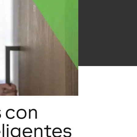
s con
ligentes