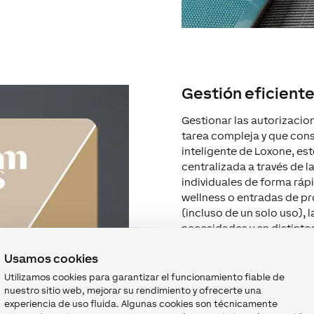
Gestión eficient
Gestionar las autorizacio
tarea compleja y que con
inteligente de Loxone, es
centralizada a través de 
individuales de forma rápi
wellness o entradas de pr
(incluso de un solo uso),
necesidades y en distintos
bloquearse
y
sustituirse 
Usamos cookies
seguridad, sino que aporta 
Ejemplo práctico:
un técni
Utilizamos cookies para garantizar el funcionamiento fiable de
tiempo para realizar tare
nuestro sitio web, mejorar su rendimiento y ofrecerte una
experiencia de uso fluida. Algunas cookies son técnicamente
fácil y rápidamente por el