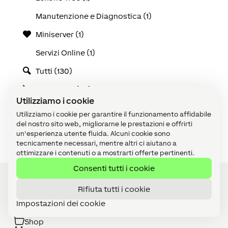
Manutenzione e Diagnostica (1)
Miniserver (1)
Servizi Online (1)
Tutti (130)
Use Cases (25)
Utilizziamo i cookie
Video tutorial (1)
Utilizziamo i cookie per garantire il funzionamento affidabile
del nostro sito web, migliorarne le prestazioni e offrirti
Visualizzazione (1)
un'esperienza utente fluida. Alcuni cookie sono
tecnicamente necessari, mentre altri ci aiutano a
ottimizzare i contenuti o a mostrarti offerte pertinenti.
Consenti tutti i cookie
Rifiuta tutti i cookie
Diventa Partner
Impostazioni dei cookie
Shop