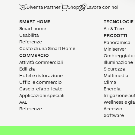
Diventa Partner
Shop
Lavora con noi
SMART HOME
TECNOLOGIE
Smart home
Air & Tree
Usabilità
PRODOTTI
Referenze
Panoramica
Costo di una Smart Home
Miniserver
COMMERCIO
Ombreggiatu
Attività commerciali
Illuminazione
Edilizia
Sicurezza
Hotel e ristorazione
Multimedia
Uffici e commercio
Clima
Case prefabbricate
Energia
Applicazioni speciali
Irrigazione a
AAL
Wellness e gi
Referenze
Accesso
Software