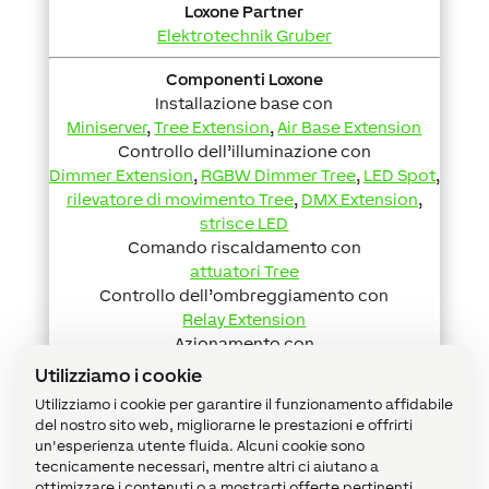
Loxone Partner
Elektrotechnik Gruber
Componenti Loxone
Installazione base con
Miniserver
,
Tree Extension
,
Air Base Extension
Controllo dell’illuminazione con
Dimmer Extension
,
RGBW Dimmer Tree
,
LED Spot
,
rilevatore di movimento Tree
,
DMX Extension
,
strisce LED
Comando riscaldamento con
attuatori Tree
Controllo dell’ombreggiamento con
Relay Extension
Azionamento con
Touch Pure Tree
,
Remote Air
Utilizziamo i cookie
Sicurezza con
Utilizziamo i cookie per garantire il funzionamento affidabile
stazione meteorologica Tree
,
sensore acqua Air
,
del nostro sito web, migliorarne le prestazioni e offrirti
rilevatore movimento Air
un'esperienza utente fluida. Alcuni cookie sono
Multiroom Audio con
tecnicamente necessari, mentre altri ci aiutano a
Music Server 8 zone
,
amplificatore 12 canali
,
ottimizzare i contenuti o a mostrarti offerte pertinenti.