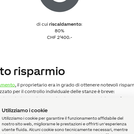
di cui
riscaldamento
:
80%
CHF 2’400.-
lto risparmio
damento
, il proprietario era in grado di ottenere notevoli rispa
zzato per il controllo individuale delle stanze è breve:
atori sostituiscono le precedenti teste termostatiche Danfoss,
ati su tutte le finestre e
Utilizziamo i cookie
ate con
contatti porte
.
Utilizziamo i cookie per garantire il funzionamento affidabile del
nostro sito web, migliorarne le prestazioni e offrirti un'esperienza
utente fluida. Alcuni cookie sono tecnicamente necessari, mentre