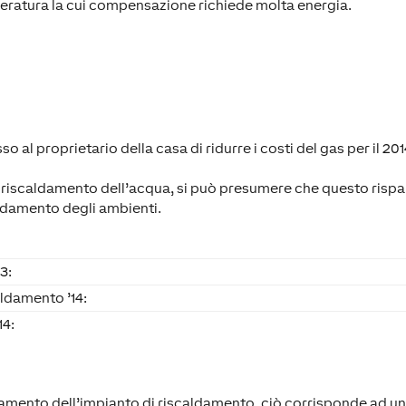
mperatura la cui compensazione richiede molta energia.
al proprietario della casa di ridurre i costi del gas per il 2014
 riscaldamento dell’acqua, si può presumere che questo rispa
ldamento degli ambienti.
3:
caldamento ’14:
14:
namento dell’impianto di riscaldamento, ciò corrisponde ad un