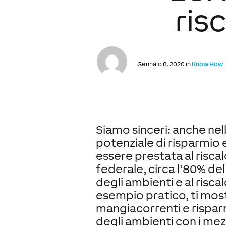
ris
Gennaio 8, 2020 in
Know How
Siamo sinceri: anche ne
potenziale di risparmio
essere prestata al risca
federale, circa l’80% de
degli ambienti e al risc
esempio pratico, ti mos
mangiacorrenti e risparm
degli ambienti con i mezz