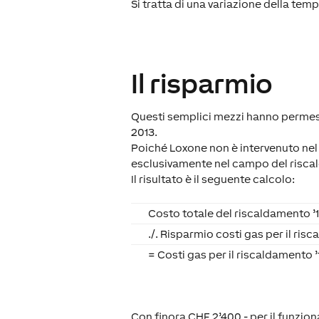
Si tratta di una variazione della te
Il risparmio
Questi semplici mezzi hanno permesso 
2013.
Poiché Loxone non è intervenuto nel
esclusivamente nel campo del risca
Il risultato è il seguente calcolo:
Costo totale del riscaldamento ’1
./. Risparmio costi gas per il ris
= Costi gas per il riscaldamento ’
Con finora CHF 2’400.- per il funzio