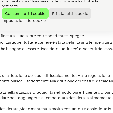
altri ci aiutano a ottimizzare i contenuti o a mostrarti offerte
 definite alcune semplici logiche:
pertinenti.
un vano scala grande e aperto. I contatti porte registrano, no
Consenti tutti i cookie
Rifiuta tutti i cookie
15 minuti. Il riscaldamento nella stanza relativa si spegne aut
Impostazioni dei cookie
o di riscaldare il vano scale in aggiunta alla stanza in modo mo
 finestra il radiatore corrispondente si spegne.
rtante: per tutte le camere è stata definita una temperatura i
ha bisogno di essere riscaldato. Dal lunedì al venerdì dalle 8:0
 una riduzione dei costi di riscaldamento. Ma la regolazione i
contribuisce ulteriormente alla riduzione dei costi di riscalda
ta nella stanza sia raggiunta nel modo più efficiente dal punt
ldare per raggiungere la temperatura desiderata al momento 
esiderata, viene mantenuta molto costante. La cosiddetta iste