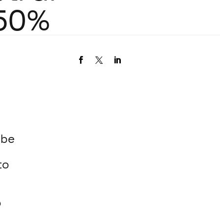
 50%
bbe
to
o