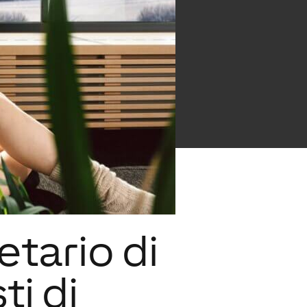
etario di
ti di