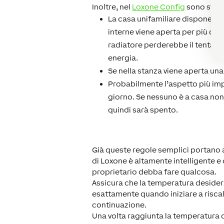
Inoltre, nel
Loxone Config
sono state
La casa unifamiliare dispone di 
interne viene aperta per più di 
radiatore perderebbe il tentativ
energia.
Se nella stanza viene aperta una
Probabilmente l’aspetto più impo
giorno. Se nessuno è a casa non 
quindi sarà spento.
Già queste regole semplici portano a
di Loxone è altamente intelligente e 
proprietario debba fare qualcosa.
Assicura che la temperatura desidera
esattamente quando iniziare a risca
continuazione.
Una volta raggiunta la temperatura d