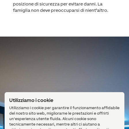
posizione di sicurezza per evitare danni. La
famiglia non deve preoccuparsi di nient’altro.
Utilizziamo i cookie
Utilizziamo i cookie per garantire il funzionamento affidabile
Illuminazione Tree
del nostro sito web, migliorarne le prestazioni e offrirti
un'esperienza utente fluida. Alcuni cookie sono
tecnicamente necessari, mentre altri ci aiutano a
La famiglia ha scelto, tra l’altro, gli LED spot