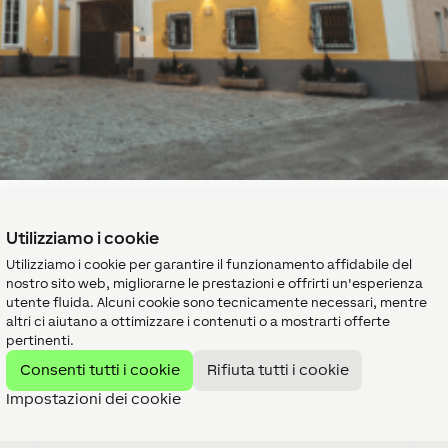
ligente in Alta Austria
Utilizziamo i cookie
Utilizziamo i cookie per garantire il funzionamento affidabile del
nostro sito web, migliorarne le prestazioni e offrirti un'esperienza
utente fluida. Alcuni cookie sono tecnicamente necessari, mentre
birra. È il birrificio più antico d’Austria. Oggi vengono prodotti
, grazie al supporto di Loxone, il birrificio tradizionale è divent
altri ci aiutano a ottimizzare i contenuti o a mostrarti offerte
pertinenti.
Consenti tutti i cookie
Rifiuta tutti i cookie
Impostazioni dei cookie