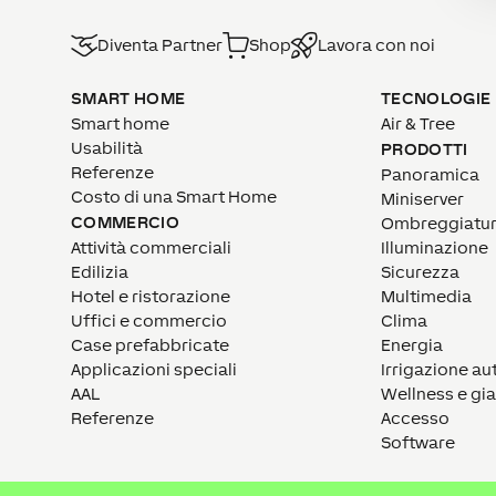
Diventa Partner
Shop
Lavora con noi
SMART HOME
TECNOLOGIE
Smart home
Air & Tree
Usabilità
PRODOTTI
Referenze
Panoramica
Costo di una Smart Home
Miniserver
COMMERCIO
Ombreggiatu
Attività commerciali
Illuminazione
Edilizia
Sicurezza
Hotel e ristorazione
Multimedia
Uffici e commercio
Clima
Case prefabbricate
Energia
Applicazioni speciali
Irrigazione a
AAL
Wellness e gi
Referenze
Accesso
Software