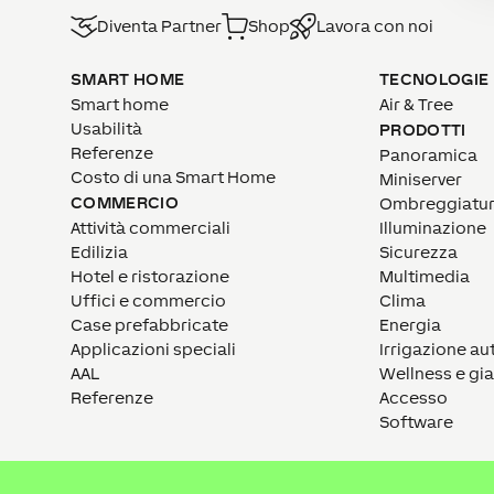
Diventa Partner
Shop
Lavora con noi
SMART HOME
TECNOLOGIE
Smart home
Air & Tree
Usabilità
PRODOTTI
Referenze
Panoramica
Costo di una Smart Home
Miniserver
COMMERCIO
Ombreggiatu
Attività commerciali
Illuminazione
Edilizia
Sicurezza
Hotel e ristorazione
Multimedia
Uffici e commercio
Clima
Case prefabbricate
Energia
Applicazioni speciali
Irrigazione a
AAL
Wellness e gi
Referenze
Accesso
Software