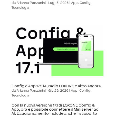
da
Arianna Panzanini
|
Lug 15, 2026
|
App
,
Config
,
Tecnologia
Config e App 17.1: IA, radio LOXONE e altro ancora
da
Arianna Panzanini
|
Giu 29, 2026
|
App
,
Config
,
Tecnologia
Con la nuova versione 17.1 di LOXONE Config &
App, ora è possibile connettere il Miniserver ad
AI. L’aggiornamento include anche il supporto