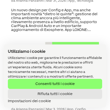
da
Arianna Panzanini
|
Mar 31, 2026
|
App
,
Tecnologia
Un nuovo design per Config e App, ma anche
importanti novità “dietro le quinte”: gestione del
clima ambiente ancora più intelligente,
rilevamento presenza a livello edificio, supporto
CarPlay & Android Auto e un importante
aggiornamento di Exosphere. App LOXONE:...
Utilizziamo i cookie
Utilizziamo i cookie per garantire il funzionamento affidabile
del nostro sito web, migliorarne le prestazioni e offrirti
un'esperienza utente fluida. Alcuni cookie sono
tecnicamente necessari, mentre altri ci aiutano a
ottimizzare i contenuti o a mostrarti offerte pertinenti.
Consenti tutti i cookie
Rifiuta tutti i cookie
Impostazioni dei cookie
Door Lock Air: l’accesso intelligente senza
compromessi
da
Arianna Panzanini
|
Mar 3, 2026
|
App
,
Config
,