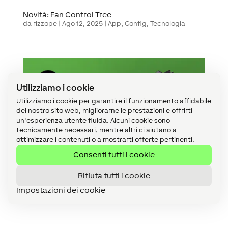
Novità: Fan Control Tree
da
rizzope
|
Ago 12, 2025
|
App
,
Config
,
Tecnologia
Utilizziamo i cookie
Utilizziamo i cookie per garantire il funzionamento affidabile
del nostro sito web, migliorarne le prestazioni e offrirti
un'esperienza utente fluida. Alcuni cookie sono
tecnicamente necessari, mentre altri ci aiutano a
ottimizzare i contenuti o a mostrarti offerte pertinenti.
Consenti tutti i cookie
Rifiuta tutti i cookie
Novità: Power Supply 4,2A
da
Gabriele Scannapieco
|
Giu 17, 2025
|
App
,
Config
,
Impostazioni dei cookie
Tecnologia