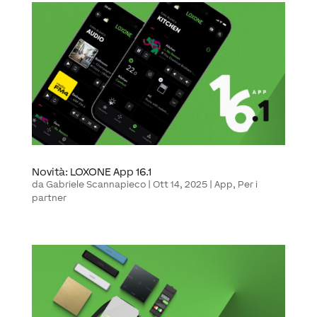
Novità: LOXONE App 16.1
da
Gabriele Scannapieco
|
Ott 14, 2025
|
App
,
Per i
partner