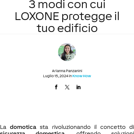
3 modi con cui
LOXONE protegge il
tuo edificio
Arianna Panzanini
Luglio 15, 2024 in
Know How
La
domotica
sta rivoluzionando il concetto d
sicurezza domestica
, offrendo soluzion