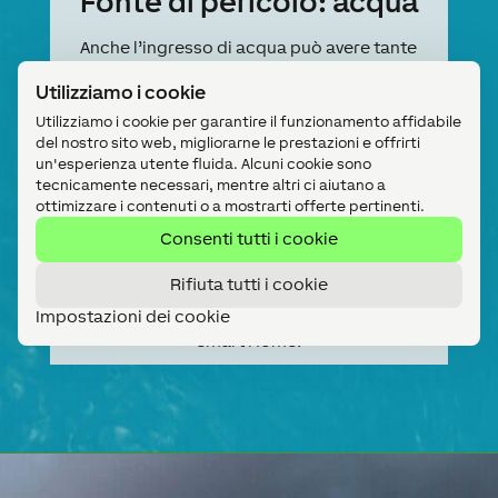
Fonte di pericolo: acqua
Anche l’ingresso di acqua può avere tante
cause: rottura del tubo, forte pioggia,
Utilizziamo i cookie
inondazione,…
Di conseguenza, la forma dell’ingresso
Utilizziamo i cookie per garantire il funzionamento affidabile
del nostro sito web, migliorarne le prestazioni e offrirti
dell’acqua differisce: dalla perdita d’acqua
un'esperienza utente fluida. Alcuni cookie sono
fino alla cantina inondata. Per prevenire gravi
tecnicamente necessari, mentre altri ci aiutano a
danni alla struttura della casa è necessario
ottimizzare i contenuti o a mostrarti offerte pertinenti.
un rilevamento affidabile, come l’allarme
Consenti tutti i cookie
tramite la propria casa.
Nella seconda parte della nostra serie
di
Rifiuta tutti i cookie
articoli sul tema della sicurezza, impari le fasi
Impostazioni dei cookie
in cui l’allarme è suddiviso nella Loxone
Smart Home.