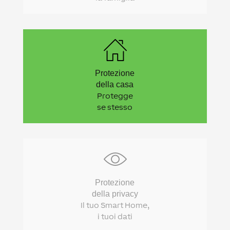
Protezione
della casa
Protegge
se stesso
Protezione
della privacy
Il tuo Smart Home,
i tuoi dati