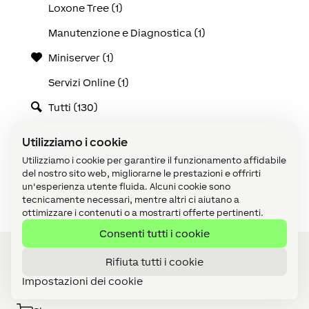
Loxone Tree (1)
Manutenzione e Diagnostica (1)
Miniserver (1)
Servizi Online (1)
Tutti (130)
Use Cases (25)
Utilizziamo i cookie
Video tutorial (1)
Utilizziamo i cookie per garantire il funzionamento affidabile
del nostro sito web, migliorarne le prestazioni e offrirti
Visualizzazione (1)
un'esperienza utente fluida. Alcuni cookie sono
tecnicamente necessari, mentre altri ci aiutano a
ottimizzare i contenuti o a mostrarti offerte pertinenti.
Consenti tutti i cookie
Rifiuta tutti i cookie
Impostazioni dei cookie
Diventa Partner