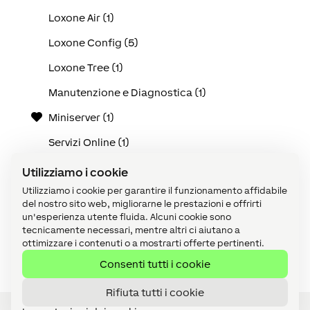
Loxone Air (1)
Loxone Config (5)
Loxone Tree (1)
Manutenzione e Diagnostica (1)
Miniserver (1)
Servizi Online (1)
Tutti (130)
Utilizziamo i cookie
Utilizziamo i cookie per garantire il funzionamento affidabile
Use Cases (25)
del nostro sito web, migliorarne le prestazioni e offrirti
Video tutorial (1)
un'esperienza utente fluida. Alcuni cookie sono
tecnicamente necessari, mentre altri ci aiutano a
Visualizzazione (1)
ottimizzare i contenuti o a mostrarti offerte pertinenti.
Consenti tutti i cookie
Rifiuta tutti i cookie