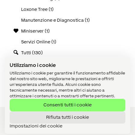
Loxone Tree (1)
Manutenzione e Diagnostica (1)
Miniserver (1)
Servizi Online (1)
Tutti (130)
Use Cases (25)
Utilizziamo i cookie
Utilizziamo i cookie per garantire il funzionamento affidabile
Video tutorial (1)
del nostro sito web, migliorarne le prestazioni e offrirti
un'esperienza utente fluida. Alcuni cookie sono
Visualizzazione (1)
tecnicamente necessari, mentre altri ci aiutano a
ottimizzare i contenuti o a mostrarti offerte pertinenti.
Consenti tutti i cookie
Rifiuta tutti i cookie
Impostazioni dei cookie
Diventa Partner