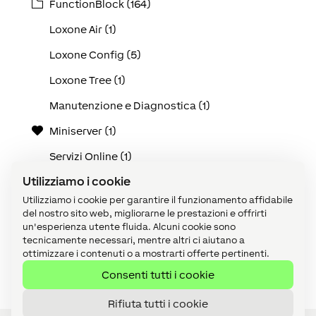
FunctionBlock (164)
Loxone Air (1)
Loxone Config (5)
Loxone Tree (1)
Manutenzione e Diagnostica (1)
Miniserver (1)
Servizi Online (1)
Utilizziamo i cookie
Tutti (130)
Utilizziamo i cookie per garantire il funzionamento affidabile
Use Cases (25)
del nostro sito web, migliorarne le prestazioni e offrirti
un'esperienza utente fluida. Alcuni cookie sono
Video tutorial (1)
tecnicamente necessari, mentre altri ci aiutano a
ottimizzare i contenuti o a mostrarti offerte pertinenti.
Visualizzazione (1)
Consenti tutti i cookie
Rifiuta tutti i cookie