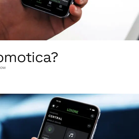
domotica?
How