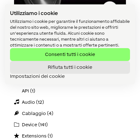
Utilizziamo i cookie
Utilizziamo i cookie per garantire il funzionamento affidabile
del nostro sito web, migliorarne le prestazioni e offrirti
un'esperienza utente fluida. Alcuni cookie sono
Novità: tecnologia Master / Client
tecnicamente necessari, mentre altri ci aiutano a
da
Arianna Panzanini
|
Mag 13, 2024
|
Tecnologia
ottimizzare i contenuti o a mostrarti offerte pertinenti.
Consenti tutti i cookie
« Post precedenti
Rifiuta tutti i cookie
Categorie
Impostazioni dei cookie
Accessori (2)
API (1)
Audio (12)
Cablaggio (4)
Device (141)
Extensions (1)