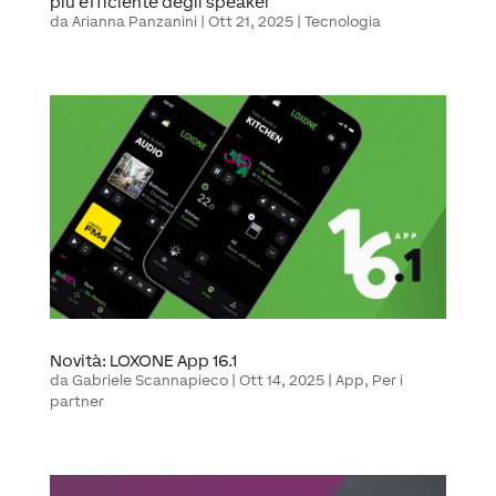
più efficiente degli speaker
da
Arianna Panzanini
|
Ott 21, 2025
|
Tecnologia
Novità: LOXONE App 16.1
da
Gabriele Scannapieco
|
Ott 14, 2025
|
App
,
Per i
partner