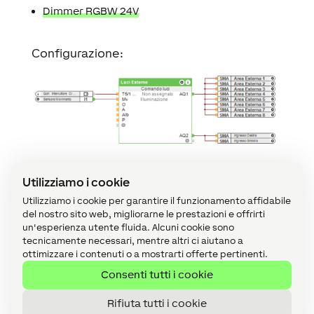
Dimmer RGBW 24V
Configurazione:
Utilizziamo i cookie
Utilizziamo i cookie per garantire il funzionamento affidabile
Scarica il file campione:
del nostro sito web, migliorarne le prestazioni e offrirti
un'esperienza utente fluida. Alcuni cookie sono
tecnicamente necessari, mentre altri ci aiutano a
ottimizzare i contenuti o a mostrarti offerte pertinenti.
Illuminazione esterna intelligente
Consenti tutti i cookie
Loxone Config 12.0
Rifiuta tutti i cookie