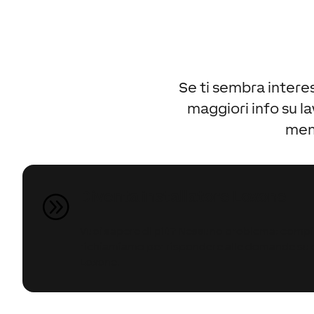
Se ti sembra intere
maggiori info su l
ment
Diventa installatore Loxone
A
Vuoi sapere di più? Nessuno problema: compila
richiamiamo per rispondere alle domande su
Loxone.