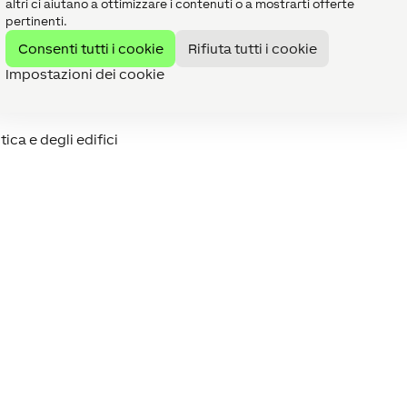
altri ci aiutano a ottimizzare i contenuti o a mostrarti offerte
pertinenti.
ella Table Lamp Air:
Consenti tutti i cookie
Rifiuta tutti i cookie
Impostazioni dei cookie
re (al 50% di luminosità)
ca e degli edifici