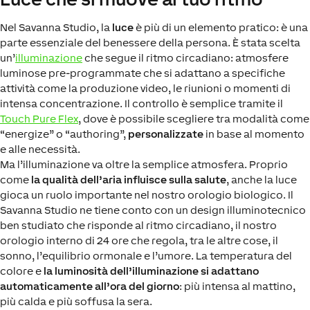
Nel Savanna Studio, la
luce
è più di un elemento pratico: è una
parte essenziale del benessere della persona. È stata scelta
un’
illuminazione
che segue il ritmo circadiano: atmosfere
luminose pre-programmate che si adattano a specifiche
attività come la produzione video, le riunioni o momenti di
intensa concentrazione. Il controllo è semplice tramite il
Touch Pure Flex
, dove è possibile scegliere tra modalità come
“energize” o “authoring”,
personalizzate
in base al momento
e alle necessità.
Ma l’illuminazione va oltre la semplice atmosfera. Proprio
come
la qualità dell’aria influisce sulla salute
, anche la luce
gioca un ruolo importante nel nostro orologio biologico. Il
Savanna Studio ne tiene conto con un design illuminotecnico
ben studiato che risponde al ritmo circadiano, il nostro
orologio interno di 24 ore che regola, tra le altre cose, il
sonno, l’equilibrio ormonale e l’umore. La temperatura del
colore e
la luminosità dell’illuminazione si adattano
automaticamente all’ora del giorno
: più intensa al mattino,
più calda e più soffusa la sera.