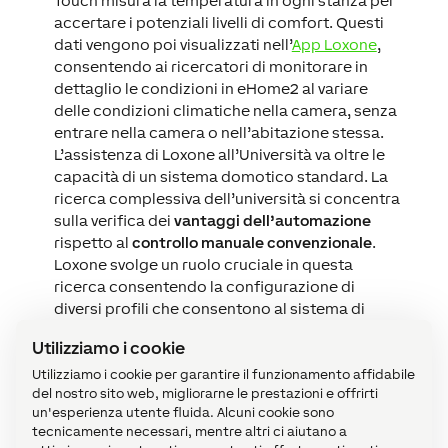
Touch misura la temperatura in ogni stanza per
accertare i potenziali livelli di comfort. Questi
dati vengono poi visualizzati nell’
App Loxone
,
consentendo ai ricercatori di monitorare in
dettaglio le condizioni in eHome2 al variare
delle condizioni climatiche nella camera, senza
entrare nella camera o nell’abitazione stessa.
L’assistenza di Loxone all’Università va oltre le
capacità di un sistema domotico standard. La
ricerca complessiva dell’università si concentra
sulla verifica dei
vantaggi dell’automazione
rispetto al
controllo manuale convenzionale
.
Loxone svolge un ruolo cruciale in questa
ricerca consentendo la configurazione di
diversi profili che consentono al sistema di
comportarsi in modo diverso in base a ciò che
Utilizziamo i cookie
viene testato.
Utilizziamo i cookie per garantire il funzionamento affidabile
del nostro sito web, migliorarne le prestazioni e offrirti
un'esperienza utente fluida. Alcuni cookie sono
tecnicamente necessari, mentre altri ci aiutano a